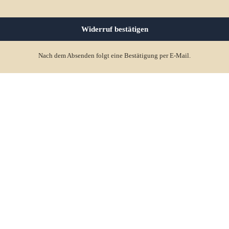
Nach dem Absenden folgt eine Bestätigung per E-Mail.
Produkte
Bestseller
Neuheiten
Eimer
Schaufel
Datenschutzerklärung
Sandförmchen
Widerrufsrecht
AGB
Impressum