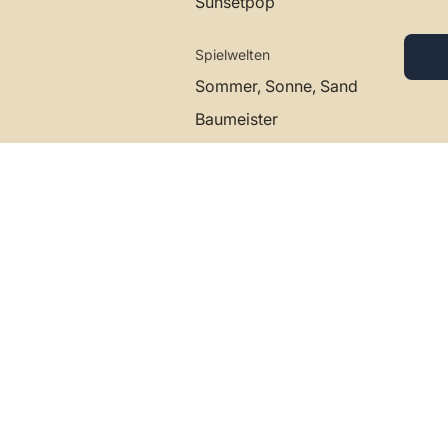
Sunsetpop
Spielwelten
Sommer, Sonne, Sand
Baumeister
Gelateria
Wasserspiel
Spiel- & Farbwelten
Farbwelten
Classic
Fashion
Pastell
Sunsetpop
Spielwelten
Sommer, Sonne, Sand
Baumeister